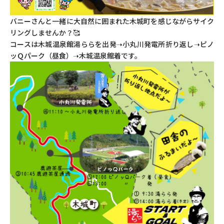
バニーさんと一緒に大自然に囲まれた木城町を感じながらサイク
リングしませんか？🥰
コースは木城温泉館湯ららを出発➝小丸川発電所折り返し➝ピノ
ッＱパーク（昼食）➝木城温泉館着です。