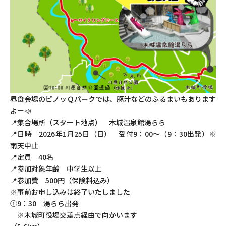
昼食会場のピノッＱパークでは、豚汁などのふるまいもあります
よー📣
📍集合場所（スタート地点） 木城温泉館湯らら
📍日時 2026年1月25日（日） 受付9：00～（9：30出発）※
雨天中止
📍定員 40名
📍参加対象年齢 中学生以上
📍参加費 500円（保険料込み）
※事前お申し込みは終了いたしました
①9：30 湯らら出発
※木城町役場交差点経由で向かいます