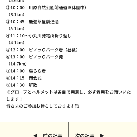
（5.6km）
②10：00 川原自然公園前通過※休園中）
（8.1km）
③10：45 鹿遊茶屋前通過
（5.1km）
④11：10～小丸川発電所折り返し
（4.1km）
⑤12：00 ピノッＱパーク着（昼食）
⑥13：00 ピノッＱパーク発
（14.7km）
⑦14：00 湯らら着
⑧14：15 閉会式
⑨14：30 解散
※グローブとヘルメットは各自で用意し、必ず着用をお願いいた
します！
皆さまのご参加お待ちしております🥰
◀ 前の記事
次の記事 ▶