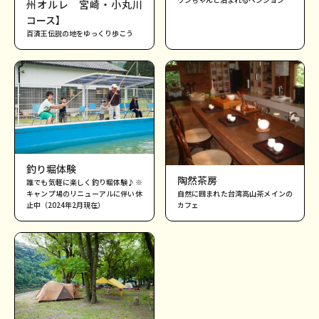
州オルレ 宮崎・小丸川
コース】
百済王伝説の地をゆっくり歩こう
釣り堀体験
陶然茶房
誰でも気軽に楽しく釣り堀体験♪※
キャンプ場のリニューアルに伴い休
自然に囲まれた台湾高山茶メインの
止中（2024年2月現在）
カフェ