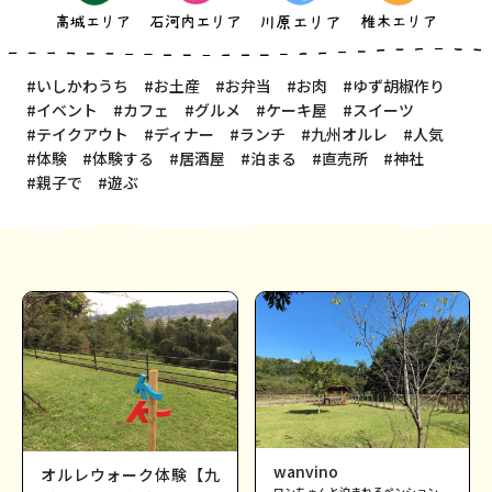
#いしかわうち
#お土産
#お弁当
#お肉
#ゆず胡椒作り
#イベント
#カフェ
#グルメ
#ケーキ屋
#スイーツ
#テイクアウト
#ディナー
#ランチ
#九州オルレ
#人気
#体験
#体験する
#居酒屋
#泊まる
#直売所
#神社
#親子で
#遊ぶ
wanvino
オルレウォーク体験【九
ワンちゃんと泊まれるペンション